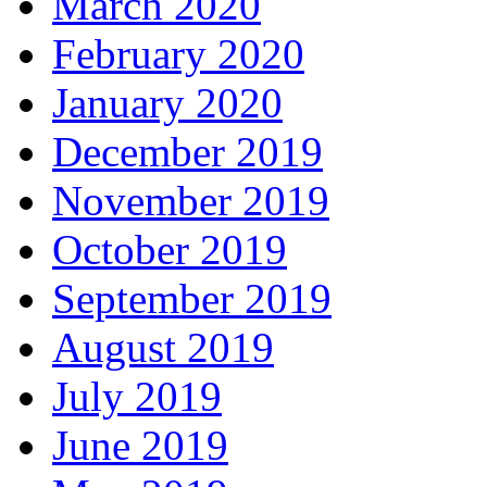
March 2020
February 2020
January 2020
December 2019
November 2019
October 2019
September 2019
August 2019
July 2019
June 2019