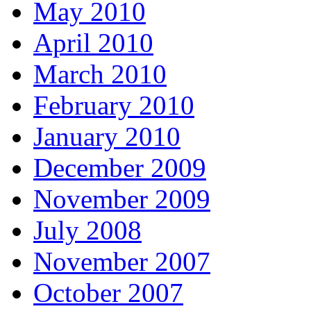
May 2010
April 2010
March 2010
February 2010
January 2010
December 2009
November 2009
July 2008
November 2007
October 2007