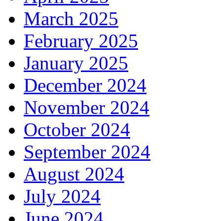
March 2025
February 2025
January 2025
December 2024
November 2024
October 2024
September 2024
August 2024
July 2024
June 2024