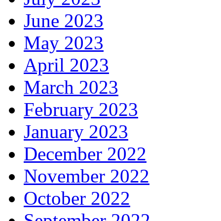
June 2023
May 2023
April 2023
March 2023
February 2023
January 2023
December 2022
November 2022
October 2022
September 2022