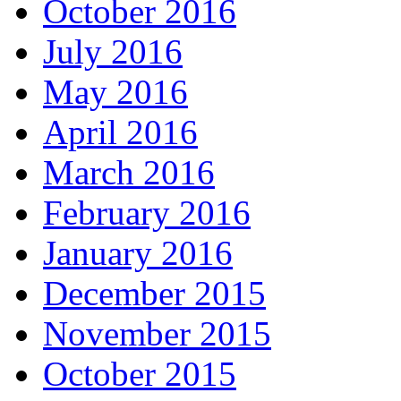
October 2016
July 2016
May 2016
April 2016
March 2016
February 2016
January 2016
December 2015
November 2015
October 2015