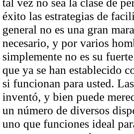
tal vez no sea la clase de p
éxito las estrategias de fac
general no es una gran mara
necesario, y por varios ho
simplemente no es su fuerte
que ya se han establecido co
si funcionan para usted. Las
inventó, y bien puede merec
un número de diversos dispo
uno que funciones ideal pa