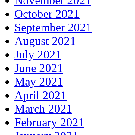
November 2021
October 2021
September 2021
August 2021
July 2021
June 2021
May 2021
April 2021
March 2021
February 2021