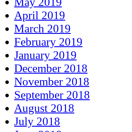
May 2019
April 2019
March 2019
February 2019
January 2019
December 2018
November 2018
September 2018
August 2018
July 2018