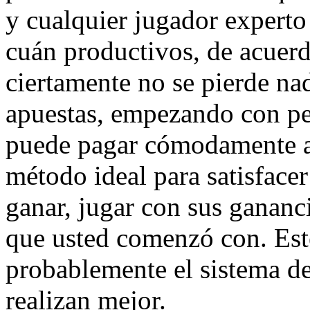
y cualquier jugador experto
cuán productivos, de acuerd
ciertamente no se pierde na
apuestas, empezando con pe
puede pagar cómodamente a 
método ideal para satisface
ganar, jugar con sus gananci
que usted comenzó con. Est
probablemente el sistema d
realizan mejor.