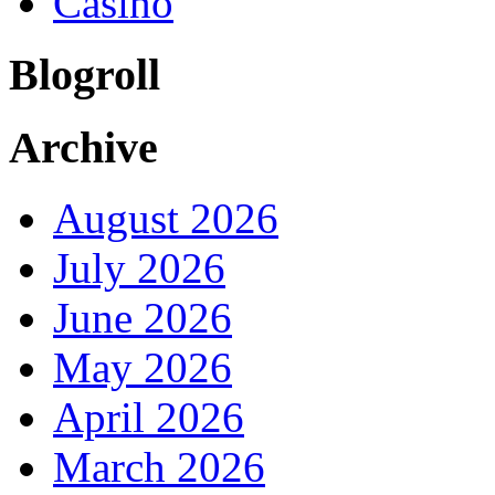
Casino
Blogroll
Archive
August 2026
July 2026
June 2026
May 2026
April 2026
March 2026