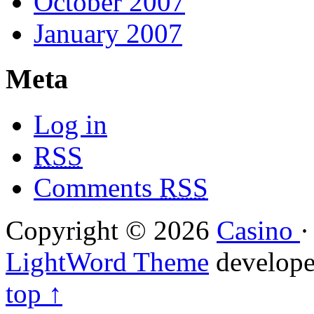
October 2007
January 2007
Meta
Log in
RSS
Comments
RSS
Copyright © 2026
Casino
·
LightWord Theme
develop
top ↑