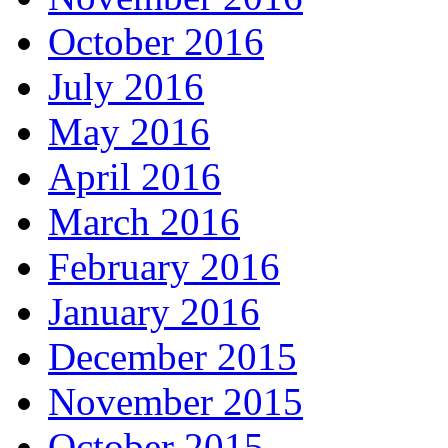
October 2016
July 2016
May 2016
April 2016
March 2016
February 2016
January 2016
December 2015
November 2015
October 2015