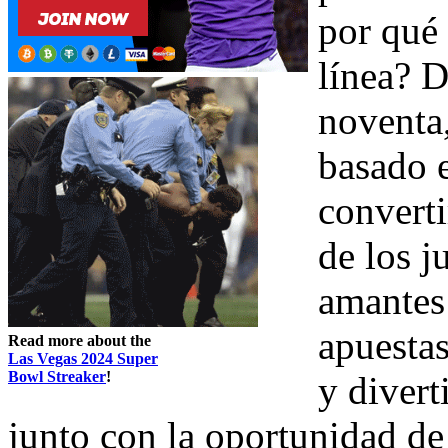
por qué 
línea? D
noventa
basado 
converti
de los j
amantes 
apuesta
Read more about the
Las Vegas 2024 Super
Bowl Streaker
!
y divert
junto con la oportunidad de