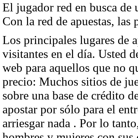
El jugador red en busca de u
Con la red de apuestas, las 
Los principales lugares de a
visitantes en el día. Usted d
web para aquellos que no qu
precio: Muchos sitios de ju
sobre una base de crédito de
apostar por sólo para el ent
arriesgar nada . Por lo tanto
hombres y mujeres con sus 