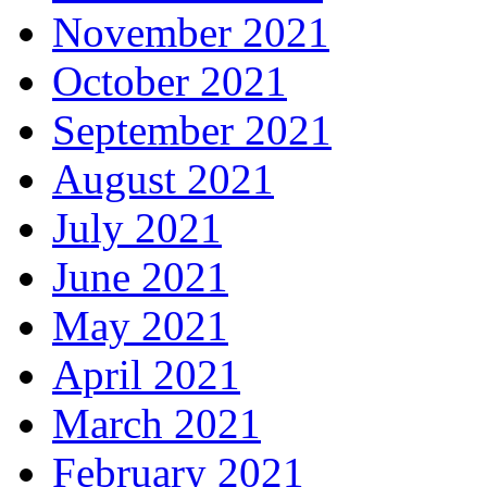
November 2021
October 2021
September 2021
August 2021
July 2021
June 2021
May 2021
April 2021
March 2021
February 2021