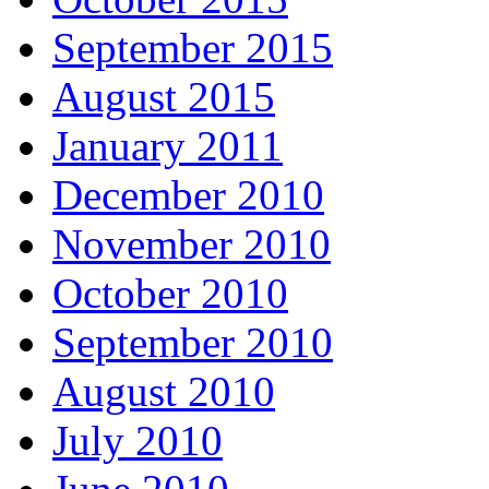
September 2015
August 2015
January 2011
December 2010
November 2010
October 2010
September 2010
August 2010
July 2010