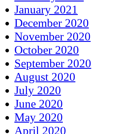
January 2021
December 2020
November 2020
October 2020
September 2020
August 2020
July 2020
June 2020
May 2020
April 2020