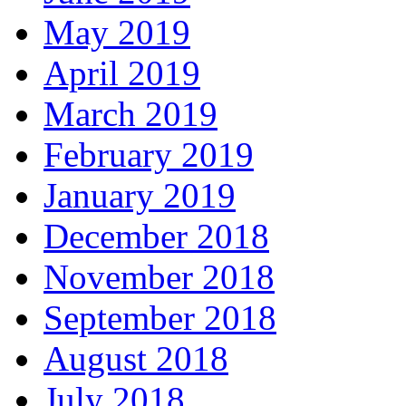
May 2019
April 2019
March 2019
February 2019
January 2019
December 2018
November 2018
September 2018
August 2018
July 2018