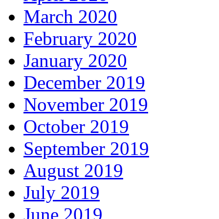
March 2020
February 2020
January 2020
December 2019
November 2019
October 2019
September 2019
August 2019
July 2019
June 2019