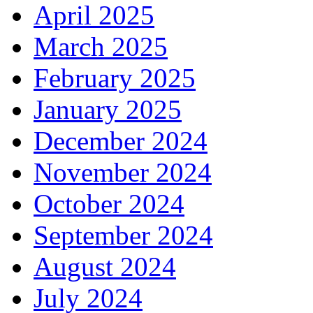
April 2025
March 2025
February 2025
January 2025
December 2024
November 2024
October 2024
September 2024
August 2024
July 2024